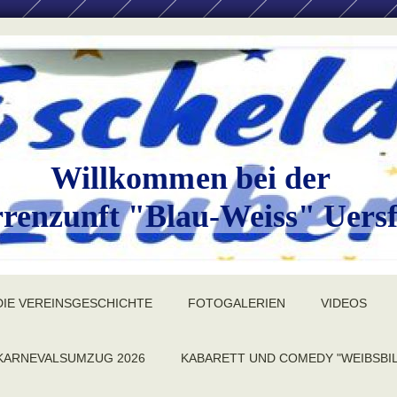
Willkommen bei der
renzunft "Blau-Weiss" Uersf
DIE VEREINSGESCHICHTE
FOTOGALERIEN
VIDEOS
KARNEVALSUMZUG 2026
KABARETT UND COMEDY "WEIBSBI