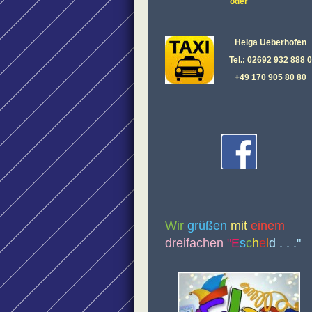
oder
Helga Ueberhofen
Tel.: 02692 932 888 0
+49 170 905 80 80
Wir
grüßen
mit
einem
dreifachen
"E
s
c
h
e
l
d . . ."