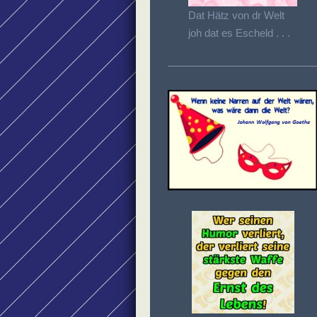
Dat Hätz von dr Welt
joh dat es Escheld . . .