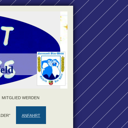
eld
MITGLIED WERDEN
LDER"
ANFAHRT