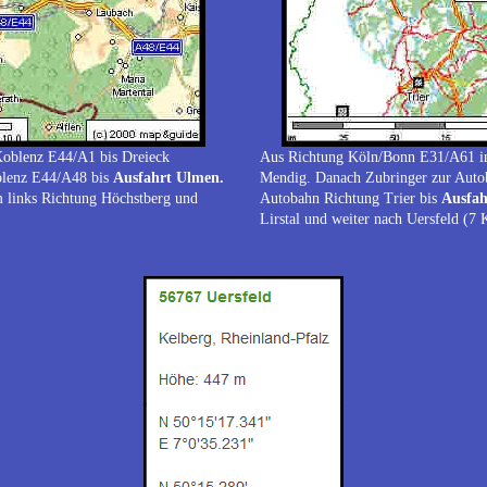
Koblenz E44/A1 bis Dreieck
Aus Richtung Köln/Bonn E31/A61 in
blenz E44/A48 bis
Ausfahrt Ulmen.
Mendig. Danach Zubringer zur Auto
m links Richtung Höchstberg und
Autobahn Richtung Trier bis
Ausfah
Lirstal und weiter nach Uersfeld
(7 